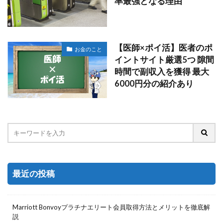
率最強となる理由
【医師×ポイ活】医者のポ
お金のこと
イントサイト厳選5つ 隙間
時間で副収入を獲得 最大
6000円分の紹介あり
最近の投稿
Marriott Bonvoyプラチナエリート会員取得方法とメリットを徹底解
説