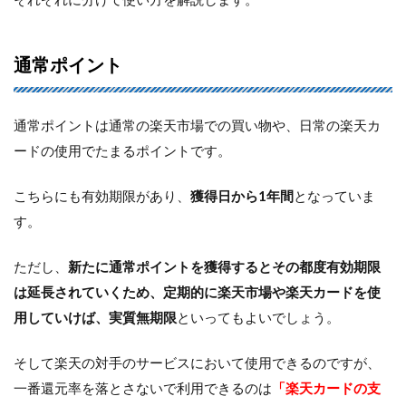
ポ
イ
ン
ト
通常ポイント
1.1
通常
通常ポイントは通常の楽天市場での買い物や、日常の楽天カ
ポイ
ント
ードの使用でたまるポイントです。
1.2
期間
こちらにも有効期限があり、
獲得日から1年間
となっていま
限定
す。
ポイ
ント
ただし、
新たに通常ポイントを獲得するとその都度有効期限
2
は延長されていくため、定期的に楽天市場や楽天カードを使
ま
と
用していけば、実質無期限
といってもよいでしょう。
め
そして楽天の対手のサービスにおいて使用できるのですが、
一番還元率を落とさないで利用できるのは
「楽天カードの支