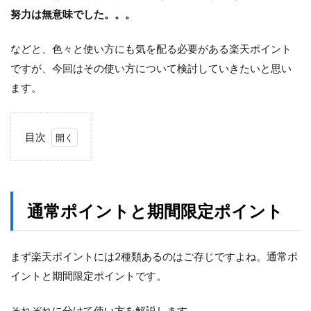
努力は無意味でした。。。
などと、色々と使い方にも気を配る必要がある楽天ポイント
ですが、今回はその使い方について検討していきたいと思い
ます。
目次
1
通
常
ポ
通常ポイントと期間限定ポイント
イ
ン
ト
と
まず楽天ポイントには2種類あるのはご存じですよね。通常ポ
期
イントと期間限定ポイントです。
間
限
定
それぞれに分けて使い方を解説します。