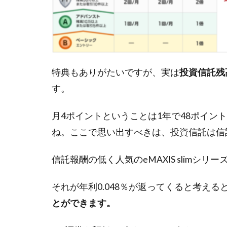
5
最
後
に
特典もありがたいですが、実は
投資信託残
す。
月4ポイントということは1年で48ポイント
ね。ここで思い出すべきは、投資信託は信
信託報酬の低く人気のeMAXIS slimシリ
それが年利0.048％が返ってくると考える
とができます。