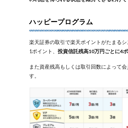
ラ
ム
4
ハッピープログラム
楽
天
銀
楽天証券の取引で楽天ポイントがたまるシ
行
1ポイント、
投資信託残高10万円ごとに4
へ
の
入
また資産残高もしくは取引回数によって会
金
す。
が
無
料
で
行
え
る