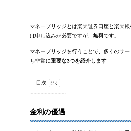
マネーブリッジとは楽天証券口座と楽天銀
は申し込みが必要ですが、
無料
です。
マネーブリッジを行うことで、多くのサー
ち非常に
重要な3つを紹介します
。
目次
1
金
利
金利の優遇
の
優
遇