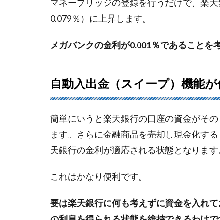
マネーブリッジの登録を行うだけで、楽天銀
2
0.079％）に上昇します。
自動
入出
メガバンクの金利が0.001％であることを
金
（ス
イー
プ）
自動入出金（スイープ）機能が
機能
が使
える
簡単にいうと楽天銀行の口座の資金がその
3
ます。さらに金融商品を売却し現金化する
ハ
天銀行の金利が適応される状態となります
ッ
ピ
これはかなり便利です。
ー
プ
ロ
要は楽天銀行に何も考えずに資金を入れて
グ
の利息を得られる状態を維持できるわけで